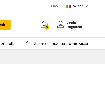
Ciao
Italiano
Login
rch
Registrati
0
prodotti
Chiamaci:
0039 0836 1905040