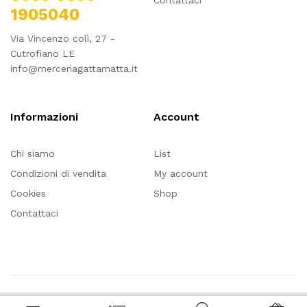
Contattaci
1905040
Via Vincenzo colì, 27 -
Cutrofiano LE
info@merceriagattamatta.it
Informazioni
Account
Chi siamo
List
Condizioni di vendita
My account
Cookies
Shop
Contattaci
Questo sito utilizza cookie, anche di terze parti: cliccando OK,